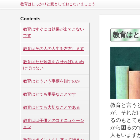
教育はしっかりと親としておこないましょう
Contents
教育はすぐには効果が出てこない
教育はと
です
教育はその人の人生を左右します
教育はただ勉強をさせればいいわ
けではない
教育はどういう事柄を指すのか
教育はとても重要なことです
教育と言う
教育はとても大切なことである
が、それだ
るのもとて
教育はは子供とのコミニュケーシ
ョン
から困るの
人もいます
教育はポイントをしぼって行うべ