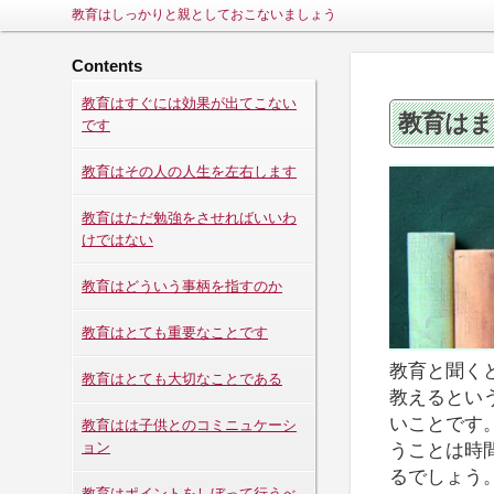
教育はしっかりと親としておこないましょう
Contents
教育はすぐには効果が出てこない
教育は
です
教育はその人の人生を左右します
教育はただ勉強をさせればいいわ
けではない
教育はどういう事柄を指すのか
教育はとても重要なことです
教育と聞く
教育はとても大切なことである
教えるとい
いことです
教育はは子供とのコミニュケーシ
ョン
うことは時
るでしょう
教育はポイントをしぼって行うべ