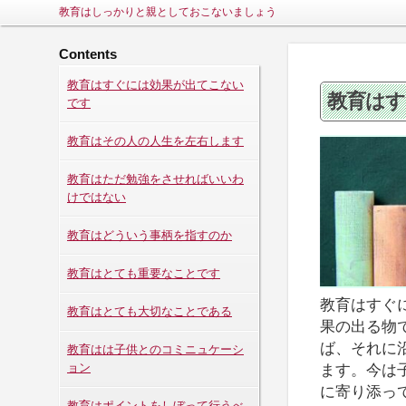
教育はしっかりと親としておこないましょう
Contents
教育はすぐには効果が出てこない
教育はす
です
教育はその人の人生を左右します
教育はただ勉強をさせればいいわ
けではない
教育はどういう事柄を指すのか
教育はとても重要なことです
教育はすぐ
教育はとても大切なことである
果の出る物
ば、それに
教育はは子供とのコミニュケーシ
ョン
ます。今は
に寄り添っ
教育はポイントをしぼって行うべ